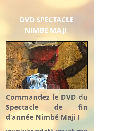
DVD SPECTACLE
NIMBE MAJI
Commandez le DVD du
Spectacle de fin
d'année Nimbé Maji !
L'association Malinké, Une Voix n'est